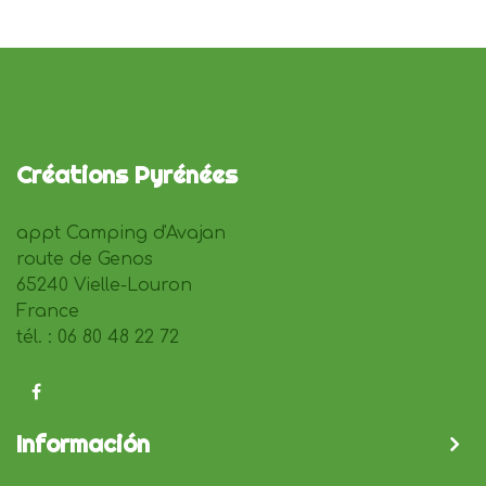
Créations Pyrénées
appt Camping d'Avajan
route de Genos
65240 Vielle-Louron
France
tél. : 06 80 48 22 72
Información