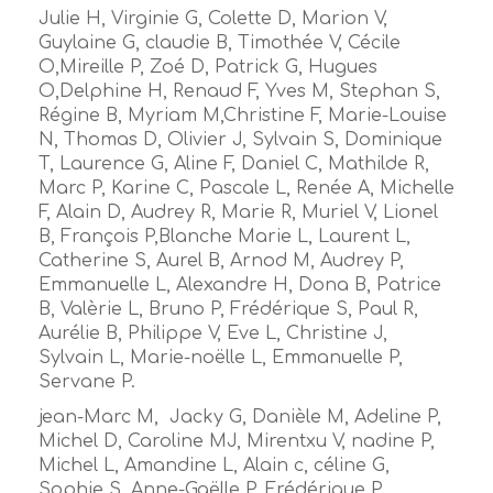
Julie H, Virginie G, Colette D, Marion V,
Guylaine G, claudie B, Timothée V, Cécile
O,Mireille P, Zoé D, Patrick G, Hugues
O,Delphine H, Renaud F, Yves M, Stephan S,
Régine B, Myriam M,Christine F, Marie-Louise
N, Thomas D, Olivier J, Sylvain S, Dominique
T, Laurence G, Aline F, Daniel C, Mathilde R,
Marc P, Karine C, Pascale L, Renée A, Michelle
F, Alain D, Audrey R, Marie R, Muriel V, Lionel
B, François P,Blanche Marie L, Laurent L,
Catherine S, Aurel B, Arnod M, Audrey P,
Emmanuelle L, Alexandre H, Dona B, Patrice
B, Valèrie L, Bruno P, Frédérique S, Paul R,
Aurélie B, Philippe V, Eve L, Christine J,
Sylvain L, Marie-noëlle L, Emmanuelle P,
Servane P.
jean-Marc M, Jacky G, Danièle M, Adeline P,
Michel D, Caroline MJ, Mirentxu V, nadine P,
Michel L, Amandine L, Alain c, céline G,
Sophie S, Anne-Gaëlle P, Frédérique P,