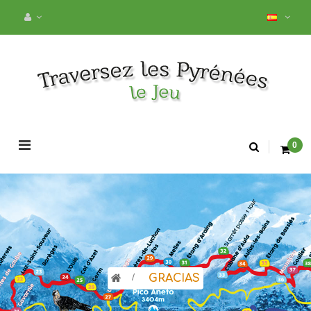
Navegación
0
de
palanca
>
GRACIAS