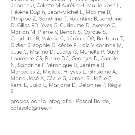
Jeanne J, Colette M,Aurélia H, Marie-José L,
Hélène Dupin, Jean-Michel L, Maxime B,
Philippe Z, Sandrine T, Valentine B, sandrine
D, Gilles RD, Yves G, Guillaume D, Axence C,
Marion M, Pierre V, Benoît S, Coralie S,
Charlotte B, Valèrie C, Jérôme DR, Barbara T,
Didier S, sophie D, cécile R, Loïc V, corinne M,
Julie C, Marina D, Lucille G, Murielle P, Guy F,
Laurence CR, Pierre DC, Georges D, Camille
N, Sandrine F, Véronique B, Jérémie B,
Mercedes Z, Mickael H, yves L, Ghislaine A,
Marie-José A, Cécile G, Jeroni B, Joëlle F,
Rémi E, Julia L, Marjorie D, Delphine P, Régis
R.
gracias por la infografia : Pascal Barde,
cafesolo@free.fr