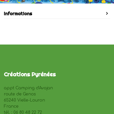
Informations
Créations Pyrénées
appt Camping d'Avajan
route de Genos
65240 Vielle-Louron
France
tél. : 06 80 48 22 72