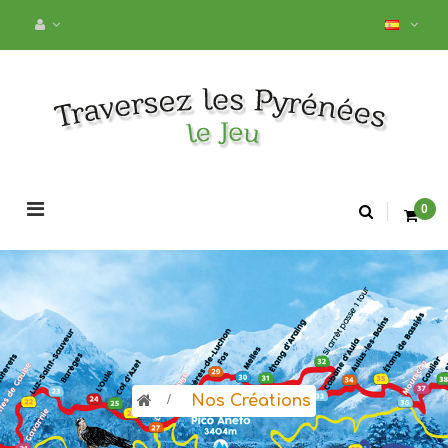
Navegación
0
de
palanca
>
Nos Créations