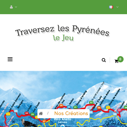
Basculer
0
la
navigation
>
Nos Créations