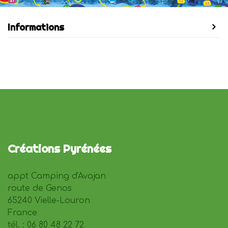
Informations
Créations Pyrénées
appt Camping d'Avajan
route de Genos
65240 Vielle-Louron
France
tél. : 06 80 48 22 72