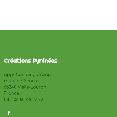
Créations Pyrénées
appt Camping d'Avajan
route de Genos
65240 Vielle-Louron
France
tél. : 06 80 48 22 72