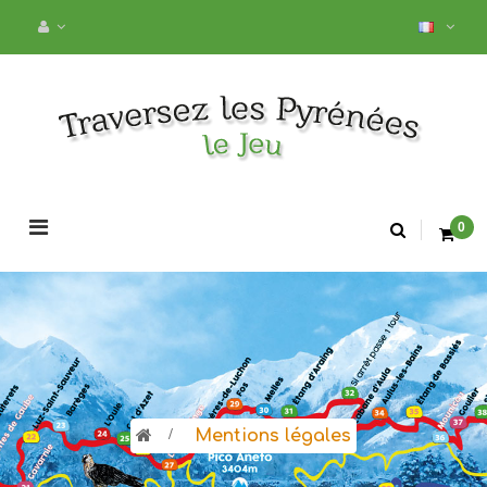
Basculer
0
la
navigation
>
Mentions légales