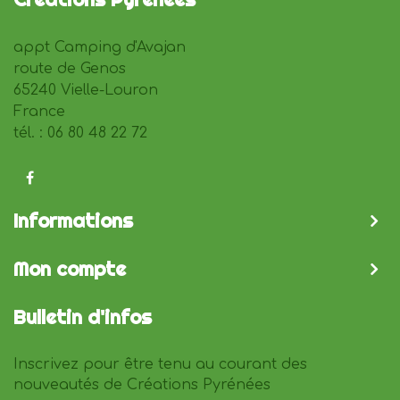
appt Camping d'Avajan
route de Genos
65240 Vielle-Louron
France
tél. : 06 80 48 22 72
Informations
Mon compte
Bulletin d'infos
Inscrivez pour être tenu au courant des
nouveautés de Créations Pyrénées