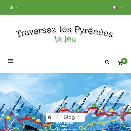
Basculer
0
la
navigation
>
Blog
>