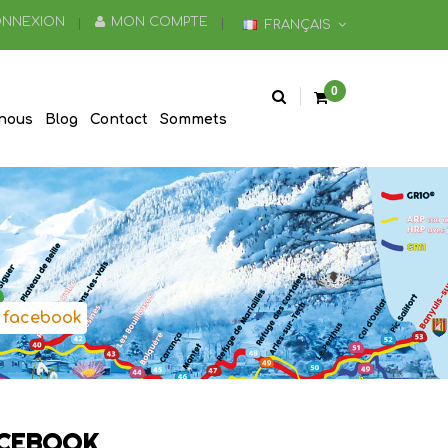
NNEXION
MON COMPTE
FRANÇAIS
0
nous
Blog
Contact
Sommets
 facebook
ACEBOOK