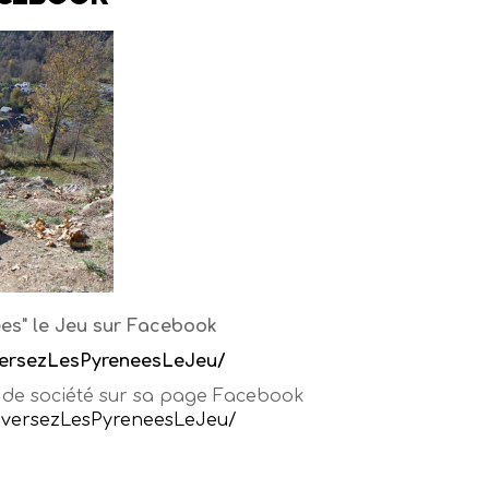
ées" le Jeu sur Facebook
aversezLesPyreneesLeJeu/
eu de société sur sa page Facebook
raversezLesPyreneesLeJeu/