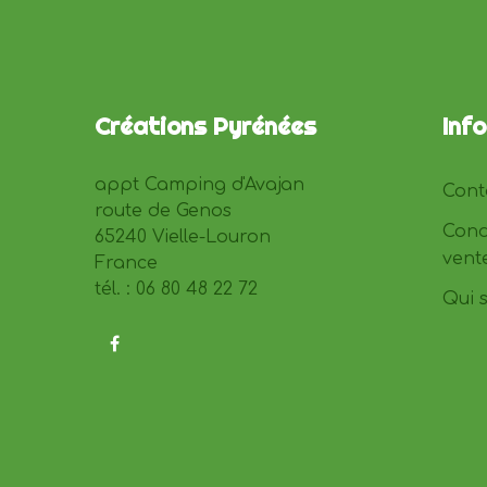
Créations Pyrénées
Inf
appt Camping d'Avajan
Cont
route de Genos
Cond
65240 Vielle-Louron
vent
France
tél. : 06 80 48 22 72
Qui 