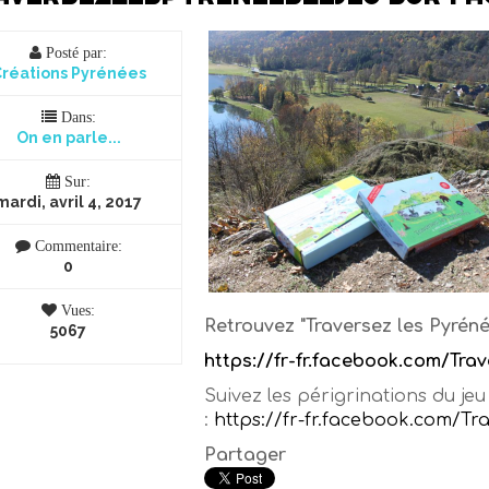
Posté par:
réations Pyrénées
Dans:
On en parle...
Sur:
mardi, avril 4, 2017
Commentaire:
0
Vues:
Retrouvez "Traversez les Pyrén
5067
https://fr-fr.facebook.com/Tr
Suivez les périgrinations du j
:
https://fr-fr.facebook.com/T
Partager