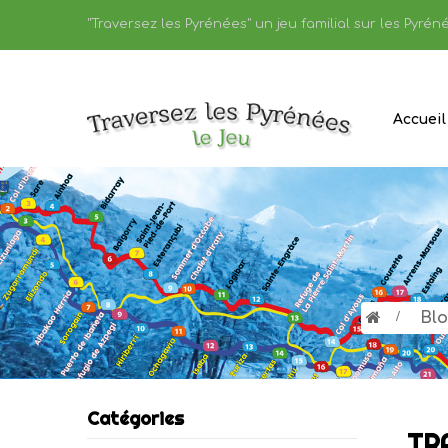
"Traversez les Pyrénées" un jeu familial sur les Pyréné
Accueil
>
Bl
Catégories
TR