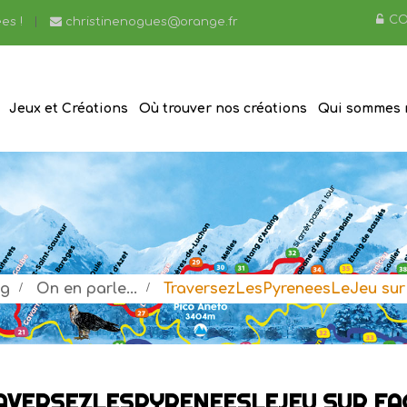
CO
es !
christinenogues@orange.fr
Jeux et Créations
Où trouver nos créations
Qui sommes 
og
>
On en parle...
>
TraversezLesPyreneesLeJeu sur
AVERSEZLESPYRENEESLEJEU SUR F