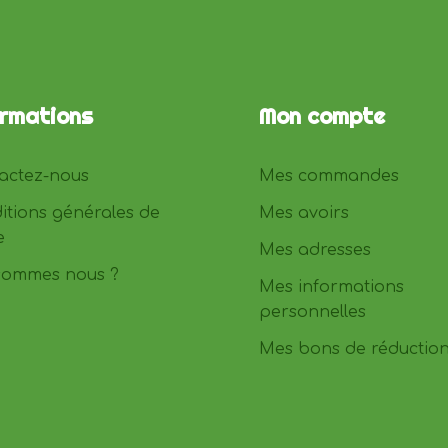
ormations
Mon compte
actez-nous
Mes commandes
itions générales de
Mes avoirs
e
Mes adresses
sommes nous ?
Mes informations
personnelles
Mes bons de réductio