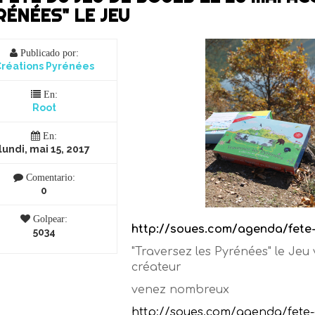
RÉNÉES" LE JEU
Publicado por:
réations Pyrénées
En:
Root
En:
lundi, mai 15, 2017
Comentario:
0
Golpear:
http://soues.com/agenda/fete-d
5034
"Traversez les Pyrénées" le Jeu
créateur
venez nombreux
http://soues.com/agenda/fete-d