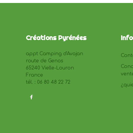
Créations Pyrénées
Inf
appt Camping d'Avajan
Cont
route de Genos
Cond
65240 Vielle-Louron
vent
France
tél. : 06 80 48 22 72
¿qui