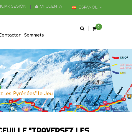
NICIAR SESIÓN
MI CUENTA
ESPAÑOL
0
Contactar
Sommets
z les Pyrénées" le Jeu
CCEUILLE "TRAVERSEZ LES