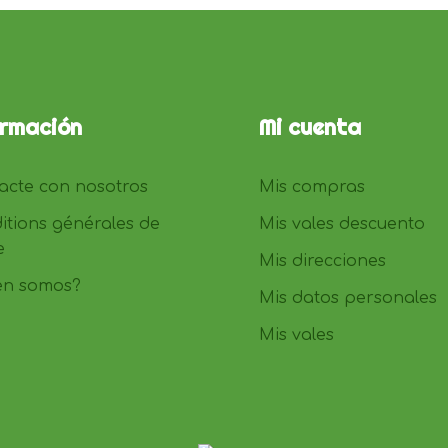
ormación
Mi cuenta
acte con nosotros
Mis compras
itions générales de
Mis vales descuento
e
Mis direcciones
en somos?
Mis datos personales
Mis vales