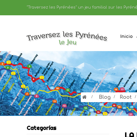
"Traversez les Pyrénées" un jeu familial sur les Pyréné
Inicio
>
Blog
>
Root
Categorías
LA 