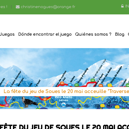
I
es !
christinenogues@orange.fr
Juegos
Dónde encontrar el juego
Quiénes somos ?
Blog
>
La fête du jeu de Soues le 20 mai acceuille "Traverse
FÊTE DU JEU DE SOUES LE 20 MAI A