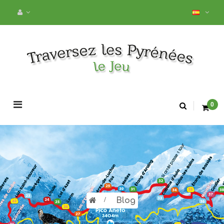
Navegación
0
de
palanca
>
Blog