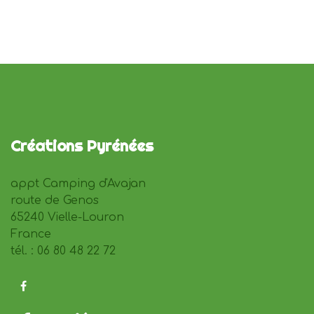
Créations Pyrénées
appt Camping d'Avajan
route de Genos
65240 Vielle-Louron
France
tél. : 06 80 48 22 72