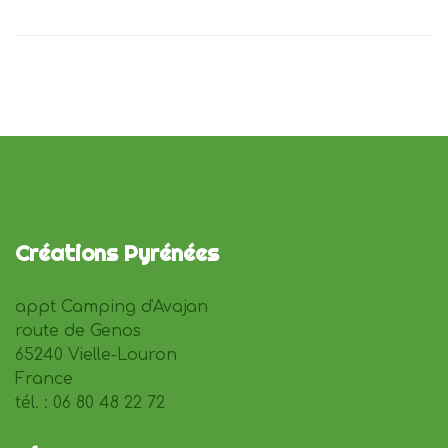
Créations Pyrénées
appt Camping d'Avajan
route de Genos
65240 Vielle-Louron
France
tél. : 06 80 48 22 72