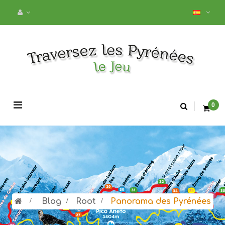
Navegación
0
de
palanca
>
Blog
>
Root
>
Panorama des Pyrénées