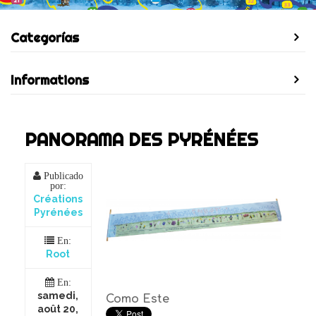
Categorías
Informations
PANORAMA DES PYRÉNÉES
Publicado
por:
Créations
Pyrénées
En:
Root
En:
samedi,
Como Este
août 20,