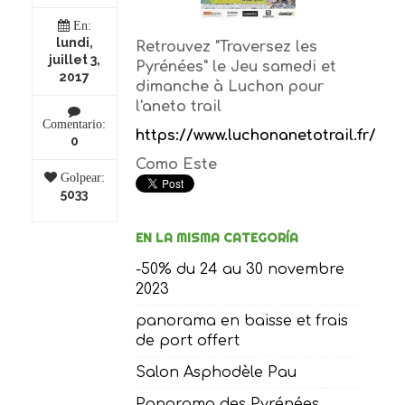
En:
lundi,
Retrouvez "Traversez les
juillet 3,
Pyrénées" le Jeu samedi et
2017
dimanche à Luchon pour
l'aneto trail
Comentario:
https://www.luchonanetotrail.fr/
0
Como Este
Golpear:
5033
EN LA MISMA CATEGORÍA
-50% du 24 au 30 novembre
2023
panorama en baisse et frais
de port offert
Salon Asphodèle Pau
Panorama des Pyrénées