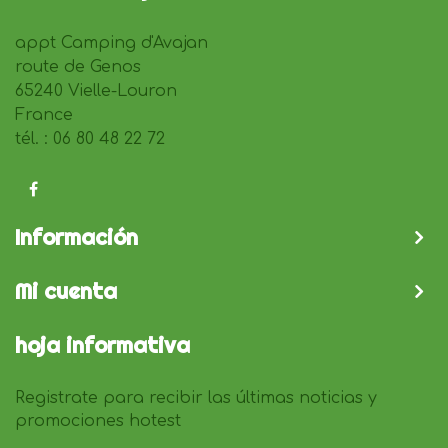
appt Camping d'Avajan
route de Genos
65240 Vielle-Louron
France
tél. : 06 80 48 22 72
Información
Mi cuenta
hoja informativa
Registrate para recibir las últimas noticias y
promociones hotest