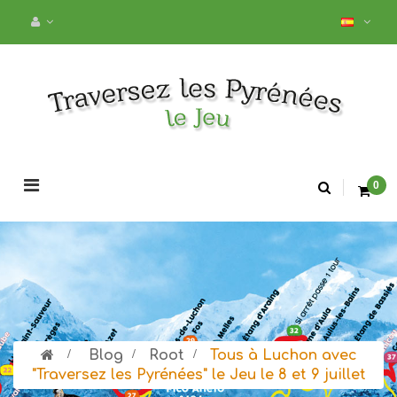
Navegación
0
de
palanca
>
Blog
>
Root
>
Tous à Luchon avec
"Traversez les Pyrénées" le Jeu le 8 et 9 juillet