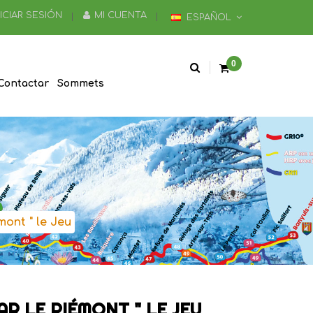
NICIAR SESIÓN
MI CUENTA
ESPAÑOL
0
Contactar
Sommets
mont " le Jeu
AR LE PIÉMONT " LE JEU