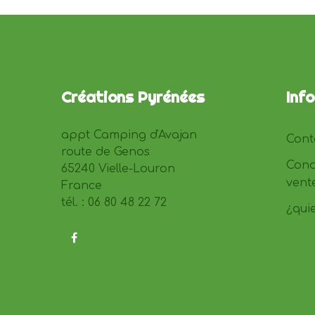
Créations Pyrénées
Inf
appt Camping d'Avajan
Cont
route de Genos
Cond
65240 Vielle-Louron
vent
France
tél. : 06 80 48 22 72
¿qui