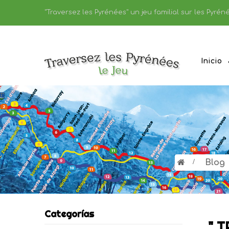
"Traversez les Pyrénées" un jeu familial sur les Pyréné
Inicio
>
Blog
Categorías
" T