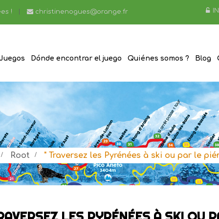
I
es !
christinenogues@orange.fr
Juegos
Dónde encontrar el juego
Quiénes somos ?
Blog
>
Root
>
" Traversez les Pyrénées à ski ou par le pié
RAVERSEZ LES PYRÉNÉES À SKI OU P