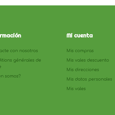
ormación
Mi cuenta
acte con nosotros
Mis compras
itions générales de
Mis vales descuento
e
Mis direcciones
en somos?
Mis datos personales
Mis vales