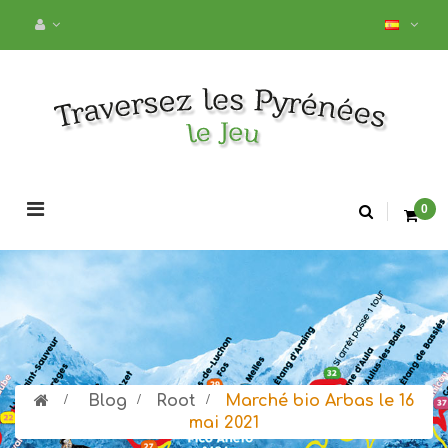
Navegación
0
de
palanca
>
Blog
>
Root
>
Marché bio Arbas le 16
mai 2021