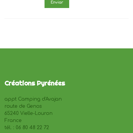
Enviar
Créations Pyrénées
appt Camping d'Avajan
route de Genos
65240 Vielle-Louron
France
tél. : 06 80 48 22 72