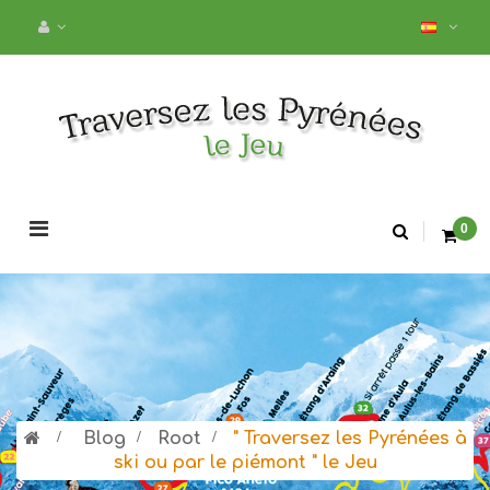
Navegación
0
de
palanca
>
Blog
>
Root
>
" Traversez les Pyrénées à
ski ou par le piémont " le Jeu