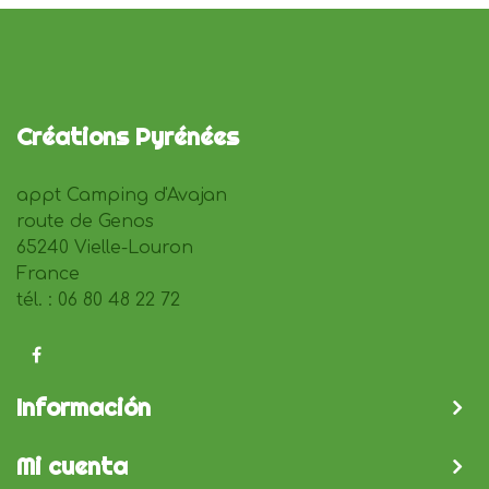
Créations Pyrénées
appt Camping d'Avajan
route de Genos
65240 Vielle-Louron
France
tél. : 06 80 48 22 72
Información
Mi cuenta