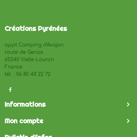
Créations Pyrénées
appt Camping d'Avajan
route de Genos
65240 Vielle-Louron
France
tél. : 06 80 48 22 72
Informations
Mon compte