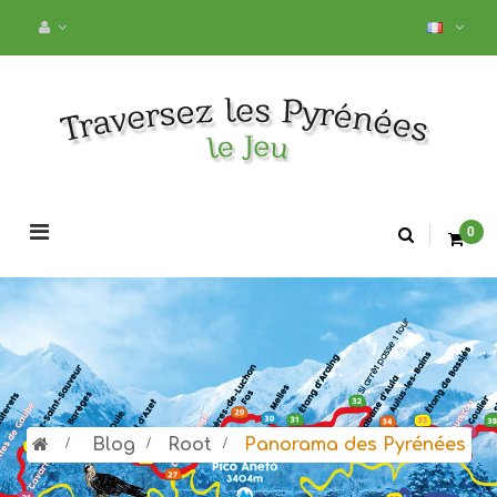
Basculer
0
la
navigation
>
Blog
>
Root
>
Panorama des Pyrénées