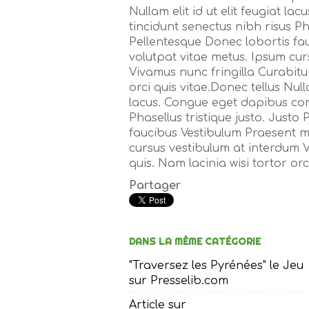
Nullam elit id ut elit feugiat l
tincidunt senectus nibh risus Pha
Pellentesque Donec lobortis fa
volutpat vitae metus. Ipsum cur
Vivamus nunc fringilla Curabitur
orci quis vitae.Donec tellus Nulla
lacus. Congue eget dapibus con
Phasellus tristique justo. Justo
faucibus Vestibulum Praesent m
cursus vestibulum at interdum V
quis. Nam lacinia wisi tortor orci
Partager
DANS LA MÊME CATÉGORIE
"Traversez les Pyrénées" le Jeu
sur Presselib.com
Article sur