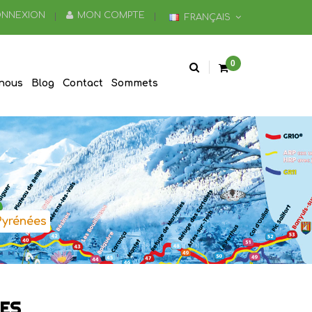
NNEXION
MON COMPTE
FRANÇAIS
0
nous
Blog
Contact
Sommets
Pyrénées
ÉES