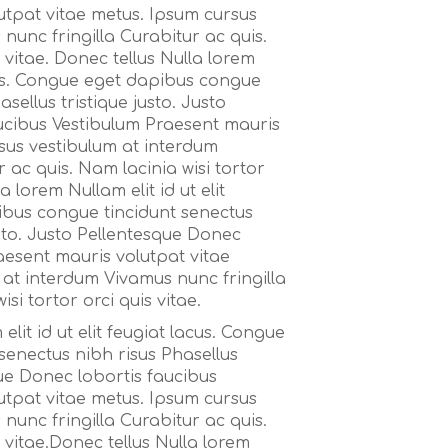
utpat vitae metus. Ipsum cursus
nunc fringilla Curabitur ac quis.
s vitae. Donec tellus Nulla lorem
acus. Congue eget dapibus congue
sellus tristique justo. Justo
ucibus Vestibulum Praesent mauris
sus vestibulum at interdum
 ac quis. Nam lacinia wisi tortor
a lorem Nullam elit id ut elit
ibus congue tincidunt senectus
usto. Justo Pellentesque Donec
aesent mauris volutpat vitae
at interdum Vivamus nunc fringilla
si tortor orci quis vitae.
lit id ut elit feugiat lacus. Congue
senectus nibh risus Phasellus
que Donec lobortis faucibus
utpat vitae metus. Ipsum cursus
nunc fringilla Curabitur ac quis.
s vitae.Donec tellus Nulla lorem