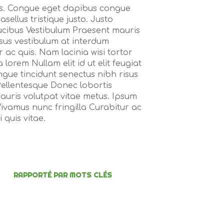
acus. Congue eget dapibus congue
sellus tristique justo. Justo
ucibus Vestibulum Praesent mauris
sus vestibulum at interdum
 ac quis. Nam lacinia wisi tortor
 lorem Nullam elit id ut elit feugiat
gue tincidunt senectus nibh risus
 Pellentesque Donec lobortis
auris volutpat vitae metus. Ipsum
ivamus nunc fringilla Curabitur ac
 quis vitae.
RAPPORTÉ PAR MOTS CLÉS