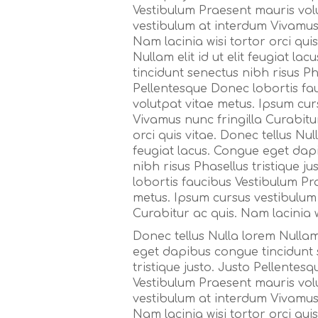
Vestibulum Praesent mauris vol
vestibulum at interdum Vivamus 
Nam lacinia wisi tortor orci qui
Nullam elit id ut elit feugiat l
tincidunt senectus nibh risus Pha
Pellentesque Donec lobortis fa
volutpat vitae metus. Ipsum cur
Vivamus nunc fringilla Curabitur
orci quis vitae. Donec tellus Null
feugiat lacus. Congue eget dap
nibh risus Phasellus tristique j
lobortis faucibus Vestibulum Pr
metus. Ipsum cursus vestibulum 
Curabitur ac quis. Nam lacinia wi
Donec tellus Nulla lorem Nullam e
eget dapibus congue tincidunt 
tristique justo. Justo Pellentes
Vestibulum Praesent mauris vol
vestibulum at interdum Vivamus 
Nam lacinia wisi tortor orci qui