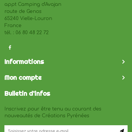
appt Camping d'Avajan
route de Genos
65240 Vielle-Louron
France
tél. : 06 80 48 22 72
Informations
Mon compte
Bulletin d'infos
Inscrivez pour être tenu au courant des
nouveautés de Créations Pyrénées