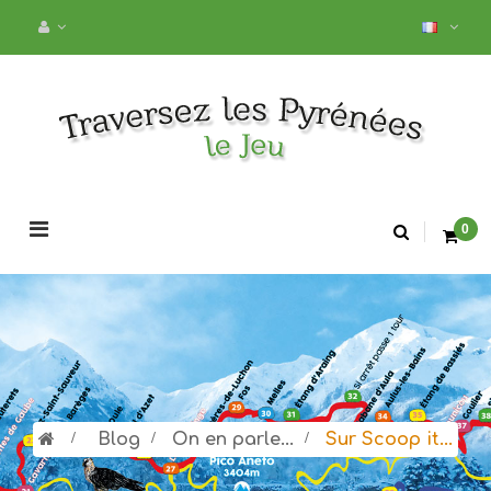
Basculer
0
la
navigation
>
Blog
>
On en parle...
>
Sur Scoop it...