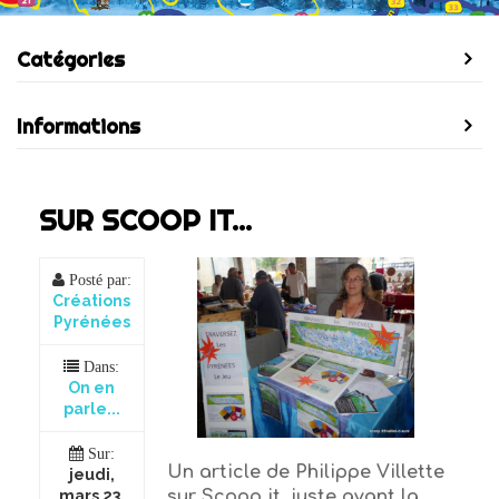
Catégories
Informations
SUR SCOOP IT...
Posté par:
Créations
Pyrénées
Dans:
On en
parle...
Sur:
Un article de Philippe Villette
jeudi,
sur Scoop it, juste avant la
mars 23,