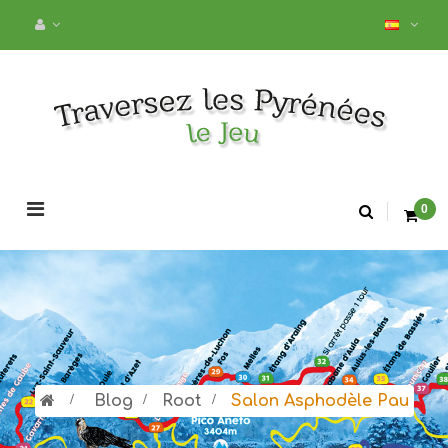
Navegación
0
de
palanca
>
Blog
>
Root
>
Salon Asphodèle Pau