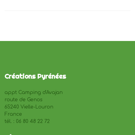
Créations Pyrénées
appt Camping d'Avajan
route de Genos
65240 Vielle-Louron
France
tél. : 06 80 48 22 72