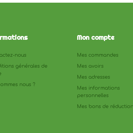
ormations
Mon compte
actez-nous
Mes commandes
itions générales de
Mes avoirs
e
Mes adresses
sommes nous ?
Mes informations
personnelles
Mes bons de réductio