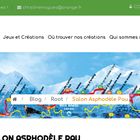
CO
es !
christinenogues@orange.fr
Jeux et Créations
Où trouver nos créations
Qui sommes 
>
Blog
>
Root
>
Salon Asphodèle Pau
LON ASPHODÈLE PAU