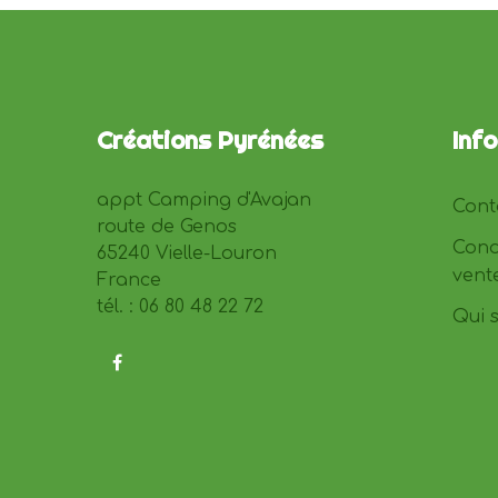
Créations Pyrénées
Inf
appt Camping d'Avajan
Cont
route de Genos
Cond
65240 Vielle-Louron
vent
France
tél. : 06 80 48 22 72
Qui 