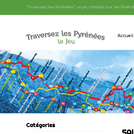
"Traversez les Pyrénées" un jeu familial sur les Pyréné
Accueil
Catégories
SA