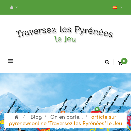
Navegación
0
de
palanca
>
Blog
>
On en parle...
>
article sur
pyrenewsonline "Traversez les Pyrénées" le Jeu