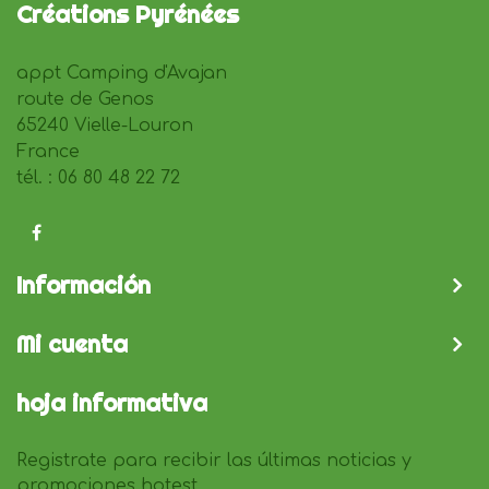
Créations Pyrénées
appt Camping d'Avajan
route de Genos
65240 Vielle-Louron
France
tél. : 06 80 48 22 72
Información
Mi cuenta
hoja informativa
Registrate para recibir las últimas noticias y
promociones hotest