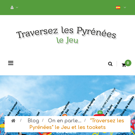
Navegación
0
de
palanca
>
Blog
>
On en parle...
>
"Traversez les
Pyrénées" le Jeu et les tookets