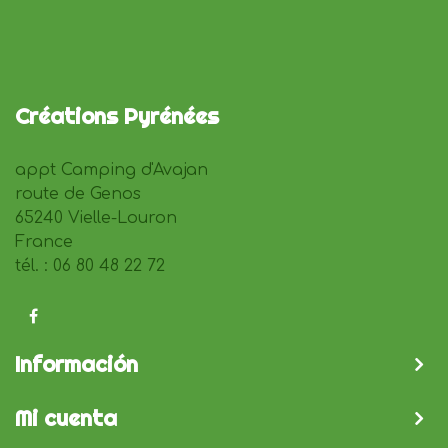
Créations Pyrénées
appt Camping d'Avajan
route de Genos
65240 Vielle-Louron
France
tél. : 06 80 48 22 72
Información
Mi cuenta