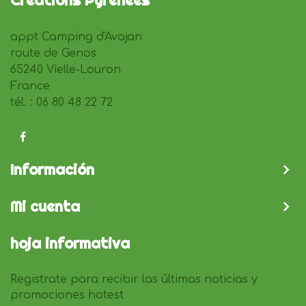
Créations Pyrénées
appt Camping d'Avajan
route de Genos
65240 Vielle-Louron
France
tél. : 06 80 48 22 72
Información
Mi cuenta
hoja informativa
Registrate para recibir las últimas noticias y
promociones hotest