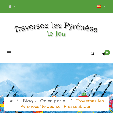
Navegación
0
de
palanca
>
Blog
>
On en parle...
>
"Traversez les
Pyrénées" le Jeu sur Presselib.com