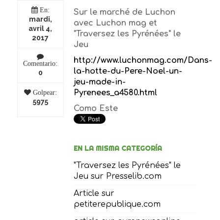
En:
Sur le marché de Luchon
mardi,
avec Luchon mag et
avril 4,
"Traversez les Pyrénées" le
2017
Jeu
http://www.luchonmag.com/Dans-
Comentario:
la-hotte-du-Pere-Noel-un-
0
jeu-made-in-
Pyrenees_a4580.html
Golpear:
5975
Como Este
EN LA MISMA CATEGORÍA
"Traversez les Pyrénées" le
Jeu sur Presselib.com
Article sur
petiterepublique.com