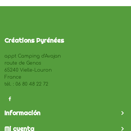
Créations Pyrénées
appt Camping d'Avajan
route de Genos
65240 Vielle-Louron
France
tél. : 06 80 48 22 72
Información
Mi cuenta