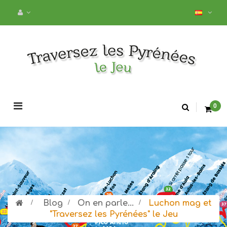
Navegación
0
de
palanca
>
Blog
>
On en parle...
>
Luchon mag et
"Traversez les Pyrénées" le Jeu