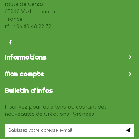
route de Genos
65240 Vielle-Louron
France
tél. : 06 80 48 22 72
Informations
Mon compte
Bulletin d'infos
Inscrivez pour être tenu au courant des
nouveautés de Créations Pyrénées