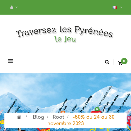
Basculer
0
la
navigation
>
Blog
>
Root
>
-50% du 24 au 30
novembre 2023