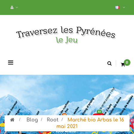
Basculer
0
la
navigation
>
Blog
>
Root
>
Marché bio Arbas le 16
mai 2021