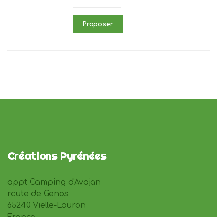
Proposer
Créations Pyrénées
appt Camping d'Avajan
route de Genos
65240 Vielle-Louron
France