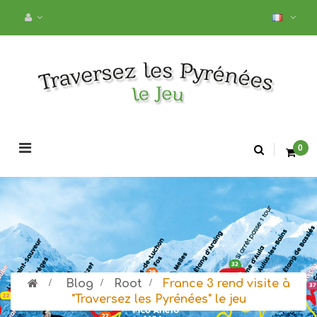
Basculer
0
la
navigation
>
Blog
>
Root
>
France 3 rend visite à
"Traversez les Pyrénées" le jeu