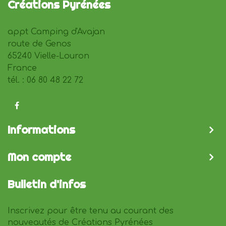
Créations Pyrénées
appt Camping d'Avajan
route de Genos
65240 Vielle-Louron
France
tél. : 06 80 48 22 72
Informations
Mon compte
Bulletin d'infos
Inscrivez pour être tenu au courant des
nouveautés de Créations Pyrénées