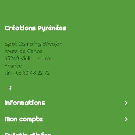
Créations Pyrénées
appt Camping d'Avajan
route de Genos
65240 Vielle-Louron
France
tél. : 06 80 48 22 72
Informations
Mon compte