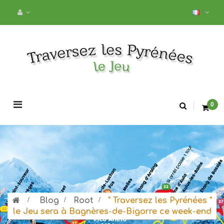
Basculer
0
la
navigation
>
Blog
>
Root
>
" Traversez les Pyrénées "
le Jeu sera à Bagnères-de-Bigorre ce week-end