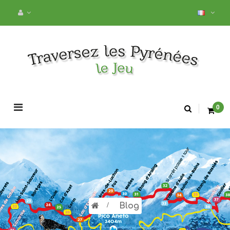
Basculer
0
la
navigation
>
Blog