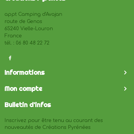
appt Camping d'Avajan
route de Genos
65240 Vielle-Louron
France
tél. : 06 80 48 22 72
Informations
Mon compte
Bulletin d'infos
Inscrivez pour être tenu au courant des
nouveautés de Créations Pyrénées